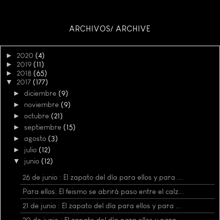
ARCHIVOS/ ARCHIVE
►
2020
(4)
►
2019
(11)
►
2018
(65)
▼
2017
(177)
►
diciembre
(9)
►
noviembre
(9)
►
octubre
(21)
►
septiembre
(15)
►
agosto
(3)
►
julio
(12)
▼
junio
(12)
26 de junio : El zapato del día para ellos y para ...
Para ellos: El feismo se abrirá paso entre el calz...
21 de junio : El zapato del día para ellos y para ...
20 de junio : El zapato del día para ellos y para ...