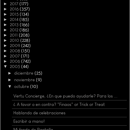
►
2017
(177)
►
2016
(357)
►
2015
(134)
►
2014
(185)
►
2013
(166)
►
2012
(186)
►
2011
(208)
►
2010
(228)
►
2009
(242)
►
2008
(151)
►
2007
(171)
►
2006
(742)
▼
2005
(44)
►
diciembre
(25)
►
noviembre
(9)
▼
octubre
(10)
Vertu Concierge, ¿En que puedo ayudarle? Para los ...
¿ A favor o en contra? "Finaos" or Trick or Treat
Hablando de celebraciones
Escribir a mano!
Mi fondo de Pantalla