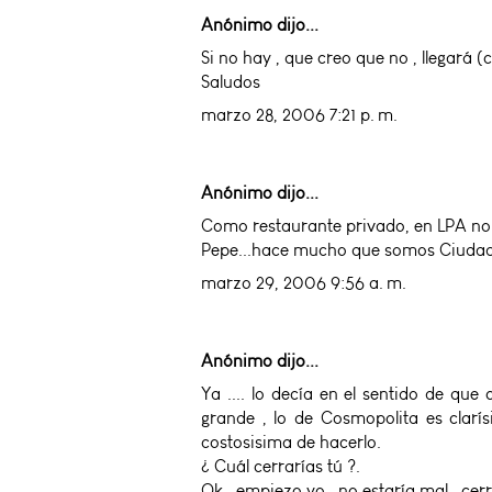
Anónimo dijo...
Si no hay , que creo que no , llegará
Saludos
marzo 28, 2006 7:21 p. m.
Anónimo dijo...
Como restaurante privado, en LPA no c
Pepe...hace mucho que somos Ciudad
marzo 29, 2006 9:56 a. m.
Anónimo dijo...
Ya .... lo decía en el sentido de qu
grande , lo de Cosmopolita es clar
costosisima de hacerlo.
¿ Cuál cerrarías tú ?.
Ok , empiezo yo , no estaría mal , cer