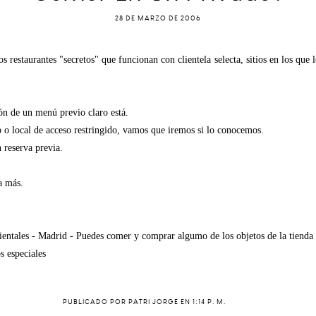
28 DE MARZO DE 2006
s restaurantes "secretos" que funcionan con clientela selecta, sitios en los que 
ión de un menú previo claro está.
io o local de acceso restringido, vamos que iremos si lo conocemos.
 reserva previa.
a más.
rientales - Madrid - Puedes comer y comprar algumo de los objetos de la tienda
s especiales
PUBLICADO POR
PATRI JORGE
EN
1:14 P. M.