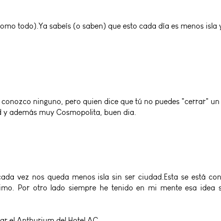
 (como todo).Ya sabeís (o saben) que esto cada día es menos isla 
onozco ninguno, pero quien dice que tú no puedes "cerrar" un dí
 y además muy Cosmopolita, buen dia.
e cada vez nos queda menos isla sin ser ciudad.Esta se está c
ísimo. Por otro lado siempre he tenido en mi mente esa ide
rar el Anthurium del Hotel AC.