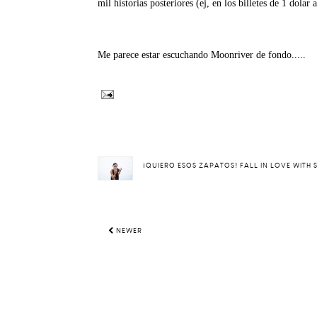
mil historias posteriores (ej, en los billetes de 1 dola
Me parece estar escuchando Moonriver de fondo.....
¡QUIERO ESOS ZAPATOS! FALL IN LOVE WITH
NEWER