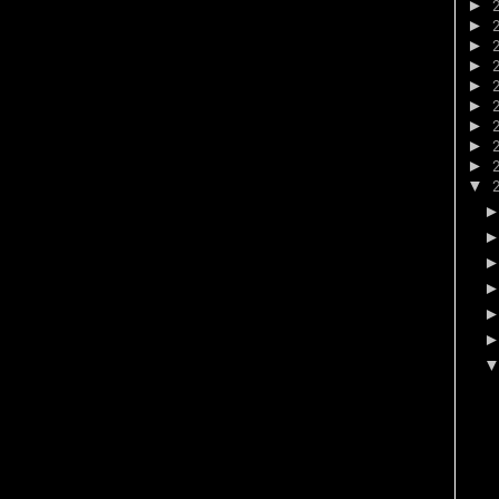
►
►
►
►
►
►
►
►
►
▼