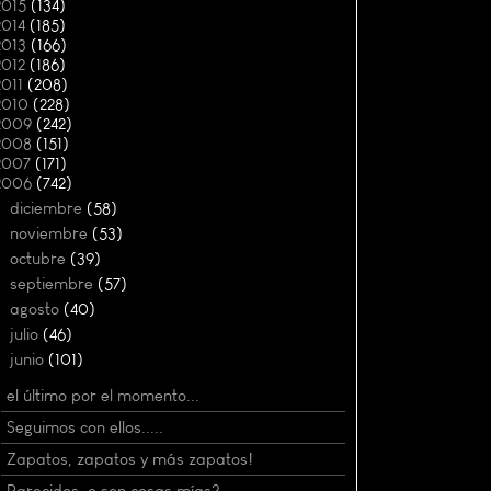
2015
(134)
2014
(185)
2013
(166)
2012
(186)
2011
(208)
2010
(228)
2009
(242)
2008
(151)
2007
(171)
2006
(742)
►
diciembre
(58)
►
noviembre
(53)
►
octubre
(39)
►
septiembre
(57)
►
agosto
(40)
►
julio
(46)
▼
junio
(101)
el último por el momento...
Seguimos con ellos.....
Zapatos, zapatos y más zapatos!
Parecidos, o son cosas mías?