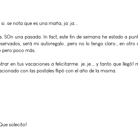
, si..se nota que es una maña, ja..ja...
otines. SOn una pasada. In fact, este fin de semana he estado a
servados, será mi autoregalo...pero no lo tengo claro., en otro o
o pero poco más.
trar en tus vacaciones a felicitarme. je..je.., y tanto que llegó!
ionado con las postales flipó con el año de la misma.
Que solecito!