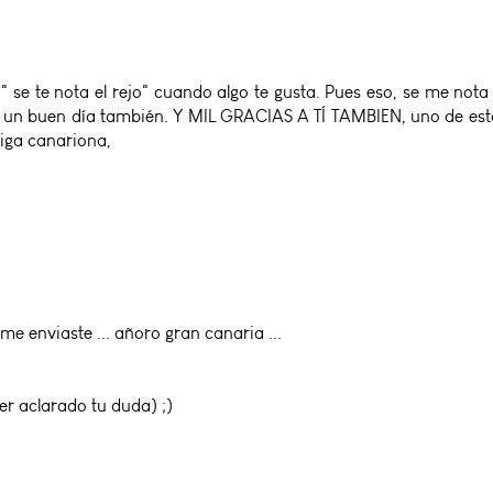
 " se te nota el rejo" cuando algo te gusta. Pues eso, se me nota e
 tú un buen día también. Y MIL GRACIAS A TÍ TAMBIEN, uno de estos
miga canariona,
me enviaste ... añoro gran canaria ...
r aclarado tu duda) ;)