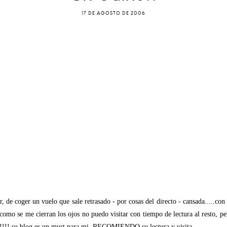
17 DE AGOSTO DE 2006
r, de coger un vuelo que sale retrasado - por cosas del directo - cansada.....c
y como se me cierran los ojos no puedo visitar con tiempo de lectura al resto, p
!!!!! su blog es un must para mi. RECOMIENDO su lectura y visita.