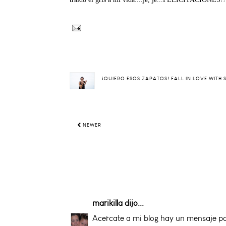
¡QUIERO ESOS ZAPATOS! FALL IN LOVE WITH
NEWER
marikilla
dijo...
Acercate a mi blog hay un mensaje par