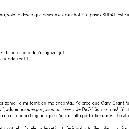
na, solo te deseo que descanses mucho! Y lo pases SUPAH este fin
es de una chica de Zaragoza, je!
 cuando sea!!!
s genial, a mi tambien me encanta...Yo creo que Cary Grant fue 
 fijado en esos esponjosos pull overs de D&G? Son lo más!! Y, 
da en el mundo blog aunque aún me falta poder linkearos… Besitos
o por el... Es elegante,serio,profesional y fácilemnte combianb