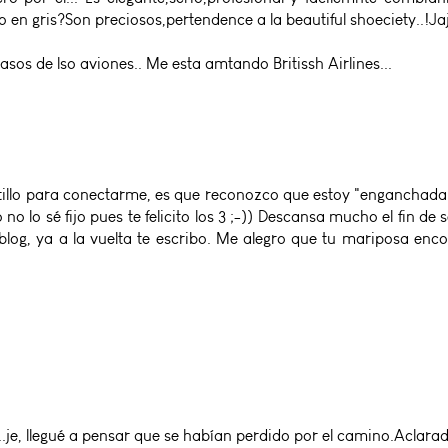
en gris?Son preciosos,pertendence a la beautiful shoeciety..!Jaj
asos de lso aviones.. Me esta amtando Britissh Airlines...
illo para conectarme, es que reconozco que estoy "enganchada" a
o lo sé fijo pues te felicito los 3 ;-)) Descansa mucho el fin de 
blog, ya a la vuelta te escribo. Me alegro que tu mariposa enc
..je, llegué a pensar que se habían perdido por el camino.Aclarad