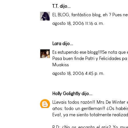
T.T.
dijo...
EL BLOG, fantástico blog, eh ? Pues ne
agosto 18, 2006 11:16 a. m.
Lara
dijo...
Es estupendo ese blogg!!!Se nota que 
Pasa buen finde Patri y Felicidades pa
Muakiss
agosto 18, 2006 4:45 p. m.
Holly Golightly
dijo...
LLevais todos razón!! Mrs De Winter e
años: todo un gentleman!! ¿Os habéis
Eva!, ya me siento totalmente realiza
P.D: ¿No os encanta el gris? Yo muer