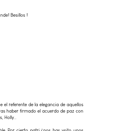
de! Besillos !
el referente de la elegancia de aquellos
tras haber firmado el acuerdo de paz con
, Holly..
le..Por cierto patri,¿nos has vsito unos