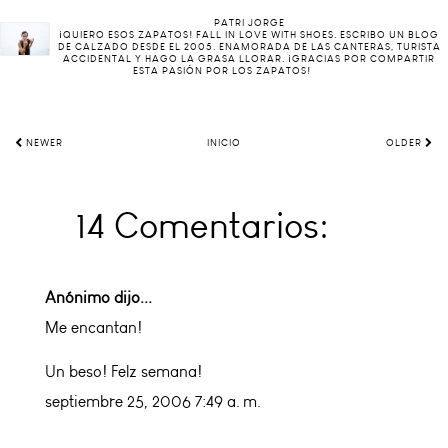
PATRI JORGE
¡QUIERO ESOS ZAPATOS! FALL IN LOVE WITH SHOES. ESCRIBO UN BLOG
DE CALZADO DESDE EL 2005. ENAMORADA DE LAS CANTERAS, TURISTA
ACCIDENTAL Y HAGO LA GRASA LLORAR. ¡GRACIAS POR COMPARTIR
ESTA PASIÓN POR LOS ZAPATOS!
NEWER
INICIO
OLDER
14 Comentarios:
Anónimo dijo...
Me encantan!
Un beso! Felz semana!
septiembre 25, 2006 7:49 a. m.