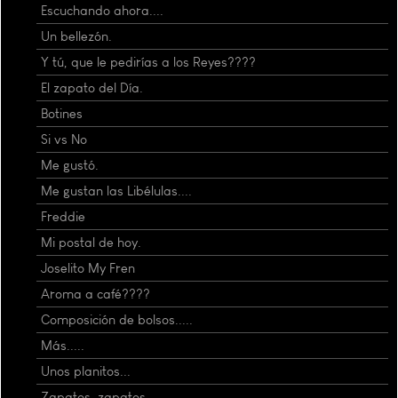
Escuchando ahora....
Un bellezón.
Y tú, que le pedirías a los Reyes????
El zapato del Día.
Botines
Si vs No
Me gustó.
Me gustan las Libélulas....
Freddie
Mi postal de hoy.
Joselito My Fren
Aroma a café????
Composición de bolsos.....
Más.....
Unos planitos...
Zapatos, zapatos .....