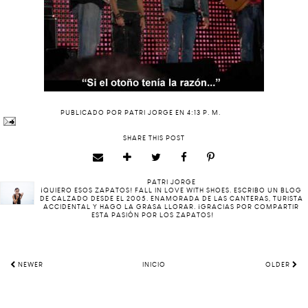
PUBLICADO POR
PATRI JORGE
EN
4:13 P. M.
SHARE THIS POST
PATRI JORGE
¡QUIERO ESOS ZAPATOS! FALL IN LOVE WITH SHOES. ESCRIBO UN BLOG
DE CALZADO DESDE EL 2005. ENAMORADA DE LAS CANTERAS, TURISTA
ACCIDENTAL Y HAGO LA GRASA LLORAR. ¡GRACIAS POR COMPARTIR
ESTA PASIÓN POR LOS ZAPATOS!
NEWER
INICIO
OLDER