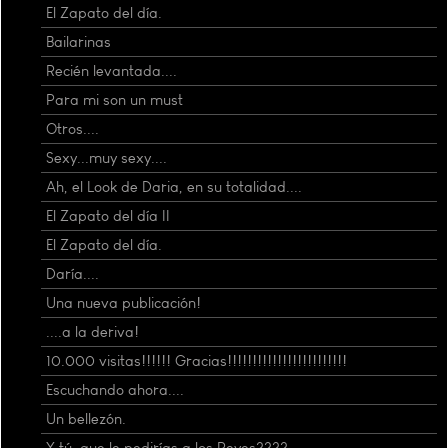
El Zapato del día.
Bailarinas
Recién levantada....
Para mi son un must
Otros....
Sexy...muy sexy....
Ah, el Look de Daria, en su totalidad....
El Zapato del día II
El Zapato del día.
Daría....
Una nueva publicación!
....a la deriva!
10.000 visitas!!!!!! Gracias!!!!!!!!!!!!!!!!!!!!!!!!
Escuchando ahora....
Un bellezón.
Y tú, que le pedirías a los Reyes????