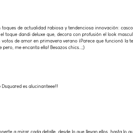
toques de actualidad rabiosa y tendenciosa innovación: cascos
y el toque dandi deluxe que, decora con profusión el look mascu
votos de amor en primavera verano ¡Parece que funcionó la terap
 pero, me encanta ella! Besazos chics…;)
 Dsquared es alucinanteee!!
erte a mirar cada detalle, desde lo que llevan ellos, hasta lo que