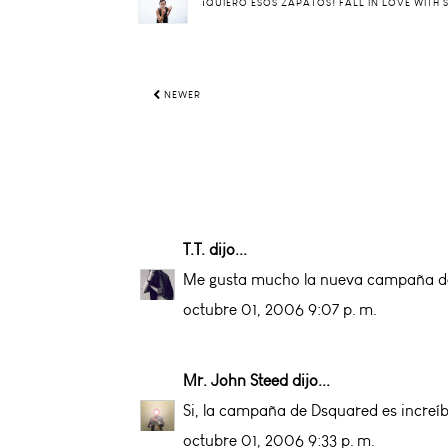
¡QUIERO ESOS ZAPATOS! FALL IN LOVE WITH
NEWER
T.T.
dijo...
Me gusta mucho la nueva campaña de D
octubre 01, 2006 9:07 p. m.
Mr. John Steed
dijo...
Si, la campaña de Dsquared es increíb
octubre 01, 2006 9:33 p. m.