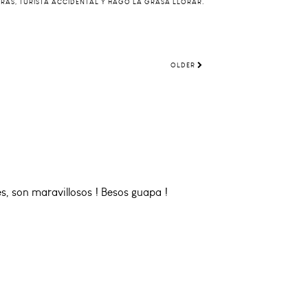
ERAS, TURISTA ACCIDENTAL Y HAGO LA GRASA LLORAR.
OLDER
, son maravillosos ! Besos guapa !