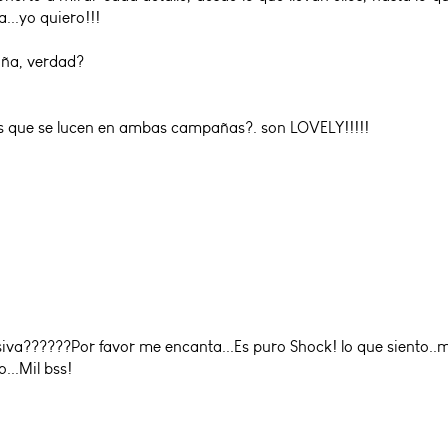
...yo quiero!!!
aña, verdad?
os que se lucen en ambas campañas?. son LOVELY!!!!!
va??????Por favor me encanta...Es puro Shock! lo que siento..
...Mil bss!