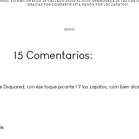
 SHOES. ESCRIBO UN BLOG DE CALZADO DESDE EL 2005. ENAMORADA DE LAS CANT
¡GRACIAS POR COMPARTIR ESTA PASIÓN POR LOS ZAPATOS!
INICIO
15 Comentarios:
squared, con ese toque picante ! Y los zapatos, com bien dices
le.