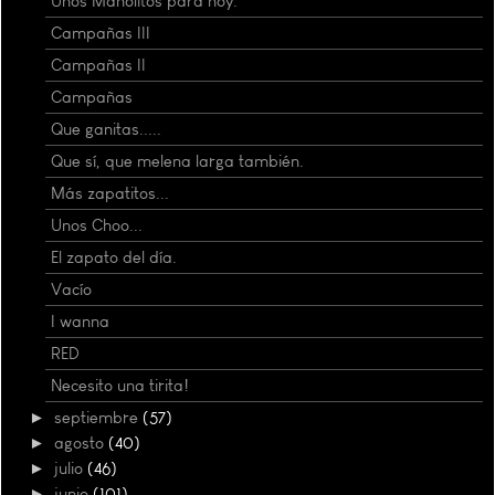
Unos Manolitos para hoy.
Campañas III
Campañas II
Campañas
Que ganitas.....
Que sí, que melena larga también.
Más zapatitos...
Unos Choo...
El zapato del día.
Vacío
I wanna
RED
Necesito una tirita!
►
septiembre
(57)
►
agosto
(40)
►
julio
(46)
►
junio
(101)