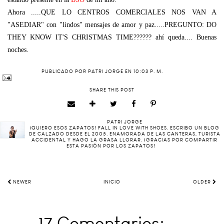
Ahora .....QUE LO CENTROS COMERCIALES NOS VAN A
"ASEDIAR" con "lindos" mensajes de amor y paz.....PREGUNTO: DO
THEY KNOW IT'S CHRISTMAS TIME?????? ahí queda.... Buenas
noches.
PUBLICADO POR
PATRI JORGE
EN
10:03 P. M.
SHARE THIS POST
PATRI JORGE
¡QUIERO ESOS ZAPATOS! FALL IN LOVE WITH SHOES. ESCRIBO UN BLOG
DE CALZADO DESDE EL 2005. ENAMORADA DE LAS CANTERAS, TURISTA
ACCIDENTAL Y HAGO LA GRASA LLORAR. ¡GRACIAS POR COMPARTIR
ESTA PASIÓN POR LOS ZAPATOS!
NEWER
INICIO
OLDER
17 Comentarios: