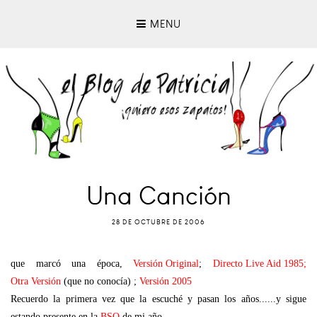
MENU
Una Canción
28 DE OCTUBRE DE 2006
que marcó una época,
Versión Original
;
Directo Live Aid 1985
;
Otra Versión
(que no conocía) ;
Versión 2005
Recuerdo la primera vez que la escuché y pasan los años......y sigue
estando presente en la
BSO
de mi año.