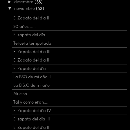
►
diciembre
(58)
▼
noviembre
(53)
El Zapato del día II
20 años .....
El zapato del día
Tercera temporada
El Zapato del dia III
El Zapato del día II
El Zapato del día
La BSO de mi año II
La B.S.O de mi año
Alucino
Tal y como eran.....
El Zapato del día IV
El zapato del día III
El Zapato del día II