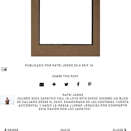
PUBLICADO POR
PATRI JORGE
EN
4:58 P. M.
SHARE THIS POST
PATRI JORGE
¡QUIERO ESOS ZAPATOS! FALL IN LOVE WITH SHOES. ESCRIBO UN BLOG
DE CALZADO DESDE EL 2005. ENAMORADA DE LAS CANTERAS, TURISTA
ACCIDENTAL Y HAGO LA GRASA LLORAR. ¡GRACIAS POR COMPARTIR
ESTA PASIÓN POR LOS ZAPATOS!
NEWER
INICIO
OLDER