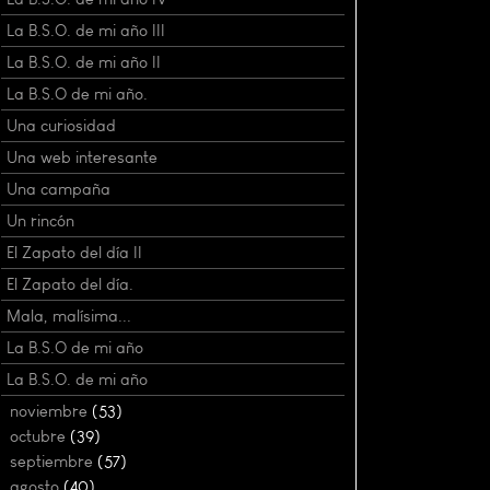
La B.S.O. de mi año III
La B.S.O. de mi año II
La B.S.O de mi año.
Una curiosidad
Una web interesante
Una campaña
Un rincón
El Zapato del día II
El Zapato del día.
Mala, malísima...
La B.S.O de mi año
La B.S.O. de mi año
►
noviembre
(53)
►
octubre
(39)
►
septiembre
(57)
►
agosto
(40)