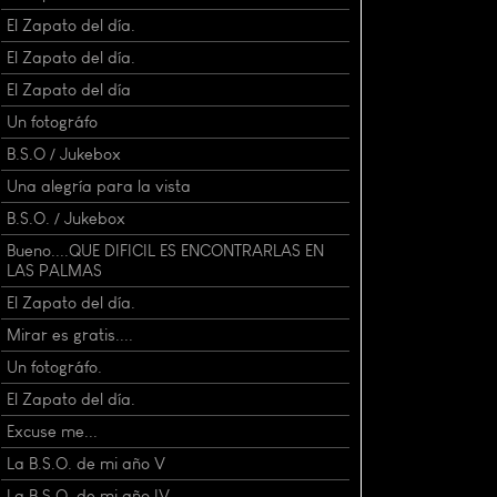
El Zapato del día.
El Zapato del día.
El Zapato del día
Un fotográfo
B.S.O / Jukebox
Una alegría para la vista
B.S.O. / Jukebox
Bueno....QUE DIFICIL ES ENCONTRARLAS EN
LAS PALMAS
El Zapato del día.
Mirar es gratis....
Un fotográfo.
El Zapato del día.
Excuse me...
La B.S.O. de mi año V
La B.S.O. de mi año IV