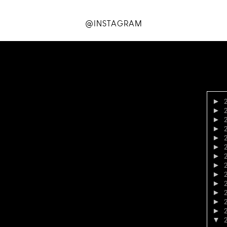
@INSTAGRAM
►
►
►
►
►
►
►
►
►
►
►
►
►
▼