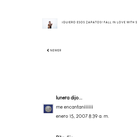
¡QUIERO ESOS ZAPATOS! FALL IN LOVE WITH
NEWER
lunera
dijo...
me encantan¡¡¡¡¡¡
enero 15, 2007 8:39 a. m.