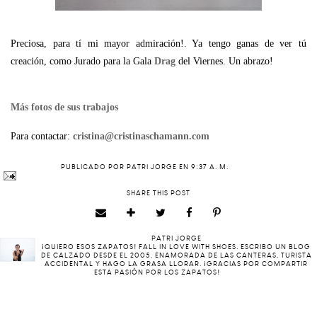
Preciosa, para tí mi mayor admiración!. Ya tengo ganas de ver tú
creación, como Jurado para la Gala
Drag
del Viernes. Un abrazo!
Más fotos de sus trabajos
Para contactar:
cristina@cristinaschamann.com
PUBLICADO POR
PATRI JORGE
EN
9:37 A. M.
SHARE THIS POST
PATRI JORGE
¡QUIERO ESOS ZAPATOS! FALL IN LOVE WITH SHOES. ESCRIBO UN BLOG
DE CALZADO DESDE EL 2005. ENAMORADA DE LAS CANTERAS, TURISTA
ACCIDENTAL Y HAGO LA GRASA LLORAR. ¡GRACIAS POR COMPARTIR
ESTA PASIÓN POR LOS ZAPATOS!