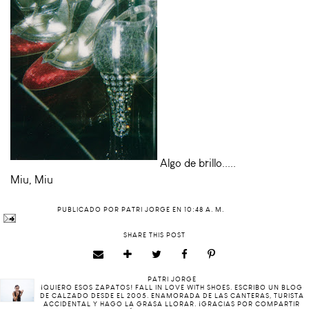
Algo de brillo.....
Miu, Miu
PUBLICADO POR
PATRI JORGE
EN
10:48 A. M.
SHARE THIS POST
PATRI JORGE
¡QUIERO ESOS ZAPATOS! FALL IN LOVE WITH SHOES. ESCRIBO UN BLOG
DE CALZADO DESDE EL 2005. ENAMORADA DE LAS CANTERAS, TURISTA
ACCIDENTAL Y HAGO LA GRASA LLORAR. ¡GRACIAS POR COMPARTIR