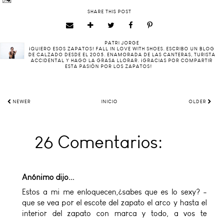
SHARE THIS POST
PATRI JORGE
¡QUIERO ESOS ZAPATOS! FALL IN LOVE WITH SHOES. ESCRIBO UN BLOG
DE CALZADO DESDE EL 2005. ENAMORADA DE LAS CANTERAS, TURISTA
ACCIDENTAL Y HAGO LA GRASA LLORAR. ¡GRACIAS POR COMPARTIR
ESTA PASIÓN POR LOS ZAPATOS!
NEWER
INICIO
OLDER
26 Comentarios:
Anónimo dijo...
Estos a mi me enloquecen,¿sabes que es lo sexy? -
que se vea por el escote del zapato el arco y hasta el
interior del zapato con marca y todo, a vos te