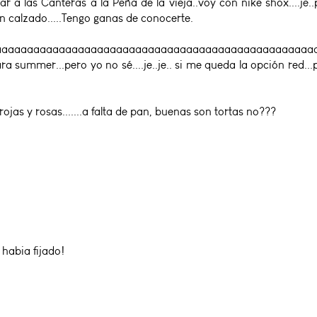
zar a las Canteras a la Peña de la vieja..voy con nike shox....j
en calzado.....Tengo ganas de conocerte.
aaaaaaaaaaaaaaaaaaaaaaaaaaaaaaaaaaaaaaaaaaaaaaaaaaaaaa
 summer...pero yo no sé....je..je.. si me queda la opción red...
rojas y rosas.......a falta de pan, buenas son tortas no???
 habia fijado!