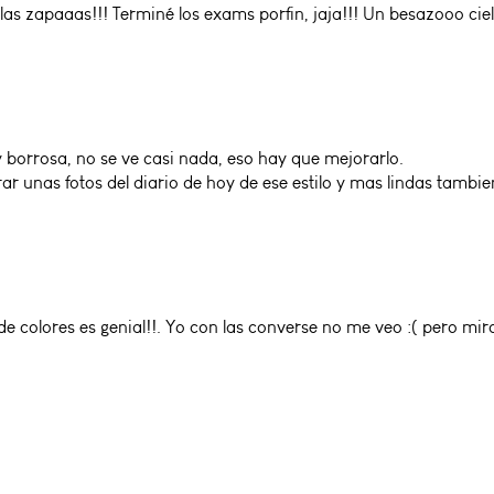
las zapaaas!!! Terminé los exams porfin, jaja!!! Un besazooo ci
uy borrosa, no se ve casi nada, eso hay que mejorarlo.
ar unas fotos del diario de hoy de ese estilo y mas lindas tambie
 colores es genial!!. Yo con las converse no me veo :( pero miro