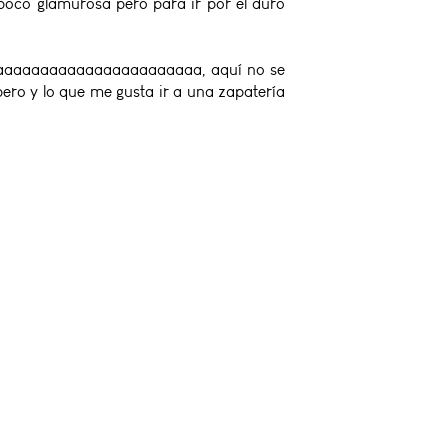
e..poco glamurosa pero para ir por el duro
aaaaaaaaaaaaaaaaaaaaaaa, aquí no se
pero y lo que me gusta ir a una zapatería