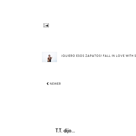
¡QUIERO ESOS ZAPATOS! FALL IN LOVE WITH
NEWER
T.T.
dijo...