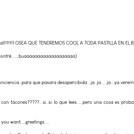
al!!!!!!! OSEA QUE TENDREMOS COOL A TODA PASTILLA EN EL BLOG...
encontré......buaaaaaaaaaaaaaaaaaaa)
nciencia..para que pasara desapercibida...ja..ja.....ja...ya vere
 con tacones?????...si..si..lo que lees.....pero una cosa es prob
 you want....greetings....