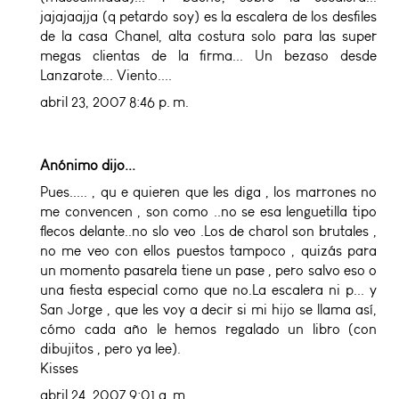
jajajaajja (q petardo soy) es la escalera de los desfiles
de la casa Chanel, alta costura solo para las super
megas clientas de la firma... Un bezaso desde
Lanzarote... Viento....
abril 23, 2007 8:46 p. m.
Anónimo dijo...
Pues..... , qu e quieren que les diga , los marrones no
me convencen , son como ..no se esa lenguetilla tipo
flecos delante..no slo veo .Los de charol son brutales ,
no me veo con ellos puestos tampoco , quizás para
un momento pasarela tiene un pase , pero salvo eso o
una fiesta especial como que no.La escalera ni p... y
San Jorge , que les voy a decir si mi hijo se llama así,
cómo cada año le hemos regalado un libro (con
dibujitos , pero ya lee).
Kisses
abril 24, 2007 9:01 a. m.