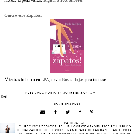
merece la pena visitar,
Digital Street Shooter
Quiero esos Zapatos.
M
ientras lo busco en LPA, envío
Rosas Rojas
para todos/as.
PUBLICADO POR
PATRI JORGE
EN
8:04 A. M.
SHARE THIS POST
PATRI JORGE
¡QUIERO ESOS ZAPATOS! FALL IN LOVE WITH SHOES. ESCRIBO UN BLOG
DE CALZADO DESDE EL 2005. ENAMORADA DE LAS CANTERAS, TURISTA
ACCIDENTAL Y HAGO LA GRASA LLORAR. ¡GRACIAS POR COMPARTIR