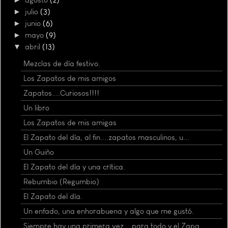
►
julio
(3)
►
junio
(6)
►
mayo
(9)
▼
abril
(13)
Mezclas de día festivo.
Los Zapatos de mis amigos
Zapatos....Curiosos!!!!
Un libro
Los Zapatos de mis amigas
El Zapato del día, al fin....zapatos masculinos, u...
Un Guiño
El Zapato del día y una crítica.
Rebumbio (Regumbio)
El Zapato del día.
Un enfado, una enhorabuena y algo que me gustó.
Siempre hay una primera vez....para todo y el Zapa...