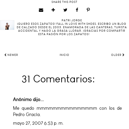
SHARE THIS POST
PATRI JORGE
¡QUIERO ESOS ZAPATOS! FALL IN LOVE WITH SHOES. ESCRIBO UN BLOG
DE CALZADO DESDE EL 2005. ENAMORADA DE LAS CANTERAS, TURISTA
ACCIDENTAL Y HAGO LA GRASA LLORAR. ¡GRACIAS POR COMPARTIR
ESTA PASIÓN POR LOS ZAPATOS!
NEWER
INICIO
OLDER
31 Comentarios:
Anónimo dijo...
Me quedo mmmmmmmmmmmmmmm con los de
Pedro Gracía.
mayo 27, 2007 6:53 p. m.