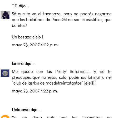
T.T.
dijo...
Sé que te va el taconazo, pero no podrás negarme
que las bailarinas de Paco Gil no son irresistibles, que
bonitas!
Un besazo cielo !
mayo 28, 2007 4:02 p. m.
lunera
dijo...
Me quedo con las Pretty Ballerinas... y no te
preocupes que no estas sola, podemos formar un el
"club de las/los de másdetreintatantos" jeje¡¡¡¡
mayo 28, 2007 4:22 p. m.
Unknown
dijo...
Yo sin duda opto por los ferragamo de