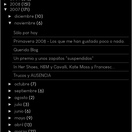
►
2008
(151)
▼
2007
(171)
►
diciembre
(10)
▼
noviembre
(6)
Sólo por hoy
Primavera 2008 - Los que me han gustado poco o nada.
Querido Blog
Un premio y unos zapatos "suspendidos"
In Her Shoes, H&M y Cavalli, Kate Moss y Francesc...
Trucos y AUSENCIA
►
octubre
(7)
►
septiembre
(6)
►
agosto
(2)
►
julio
(3)
►
junio
(6)
►
mayo
(9)
►
abril
(13)
►
marzo
(22)