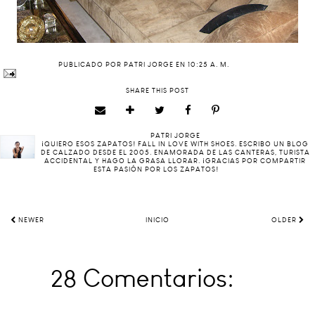
PUBLICADO POR
PATRI JORGE
EN
10:25 A. M.
SHARE THIS POST
PATRI JORGE
¡QUIERO ESOS ZAPATOS! FALL IN LOVE WITH SHOES. ESCRIBO UN BLOG
DE CALZADO DESDE EL 2005. ENAMORADA DE LAS CANTERAS, TURISTA
ACCIDENTAL Y HAGO LA GRASA LLORAR. ¡GRACIAS POR COMPARTIR
ESTA PASIÓN POR LOS ZAPATOS!
NEWER
INICIO
OLDER
28 Comentarios: