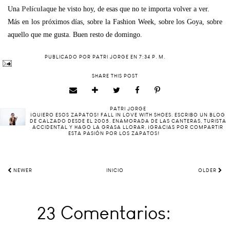
Una
Película
que he visto hoy, de esas que no te importa volver a ver.
Más en los próximos días, sobre la Fashion Week, sobre los Goya, sobre
aquello que me gusta. Buen resto de domingo.
PUBLICADO POR
PATRI JORGE
EN
7:34 P. M.
SHARE THIS POST
PATRI JORGE
¡QUIERO ESOS ZAPATOS! FALL IN LOVE WITH SHOES. ESCRIBO UN BLOG
DE CALZADO DESDE EL 2005. ENAMORADA DE LAS CANTERAS, TURISTA
ACCIDENTAL Y HAGO LA GRASA LLORAR. ¡GRACIAS POR COMPARTIR
ESTA PASIÓN POR LOS ZAPATOS!
NEWER
INICIO
OLDER
23 Comentarios: