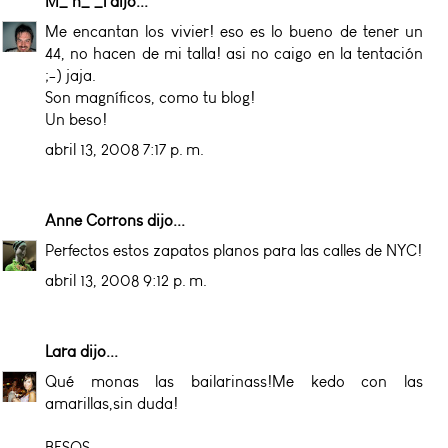
M_ n_ _l
dijo...
Me encantan los vivier! eso es lo bueno de tener un
44, no hacen de mi talla! asi no caigo en la tentación
;-) jaja.
Son magníficos, como tu blog!
Un beso!
abril 13, 2008 7:17 p. m.
Anne Corrons
dijo...
Perfectos estos zapatos planos para las calles de NYC!
abril 13, 2008 9:12 p. m.
Lara
dijo...
Qué monas las bailarinass!Me kedo con las
amarillas,sin duda!
BESOS