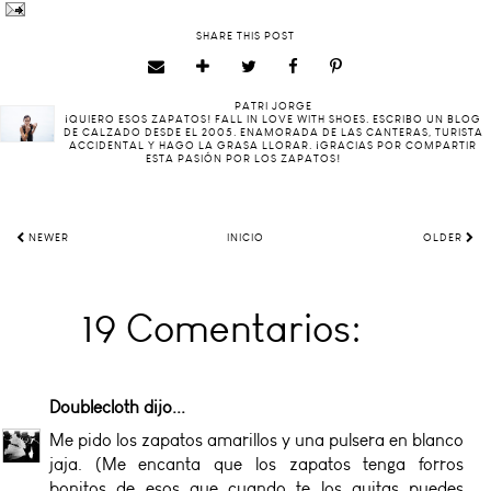
SHARE THIS POST
PATRI JORGE
¡QUIERO ESOS ZAPATOS! FALL IN LOVE WITH SHOES. ESCRIBO UN BLOG
DE CALZADO DESDE EL 2005. ENAMORADA DE LAS CANTERAS, TURISTA
ACCIDENTAL Y HAGO LA GRASA LLORAR. ¡GRACIAS POR COMPARTIR
ESTA PASIÓN POR LOS ZAPATOS!
NEWER
INICIO
OLDER
19 Comentarios:
Doublecloth
dijo...
Me pido los zapatos amarillos y una pulsera en blanco
jaja. (Me encanta que los zapatos tenga forros
bonitos de esos que cuando te los quitas puedes