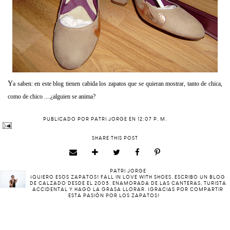
Y
a saben: en este blog tienen cabida los zapatos que se quieran mostrar, tanto de chica,
como de chico ....¿alguien se anima?
PUBLICADO POR
PATRI JORGE
EN
12:07 P. M.
SHARE THIS POST
PATRI JORGE
¡QUIERO ESOS ZAPATOS! FALL IN LOVE WITH SHOES. ESCRIBO UN BLOG
DE CALZADO DESDE EL 2005. ENAMORADA DE LAS CANTERAS, TURISTA
ACCIDENTAL Y HAGO LA GRASA LLORAR. ¡GRACIAS POR COMPARTIR
ESTA PASIÓN POR LOS ZAPATOS!