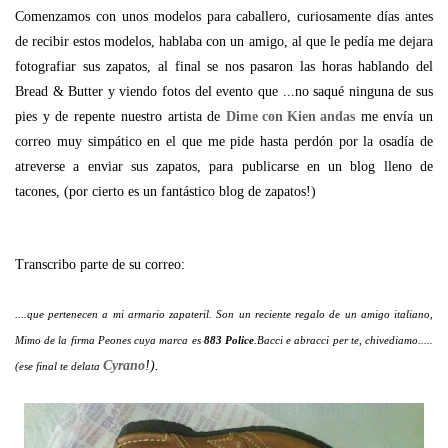
Comenzamos con unos modelos para caballero, curiosamente días antes
de recibir estos modelos, hablaba con un amigo, al que le pedía me dejara
fotografiar sus zapatos, al final se nos pasaron las horas hablando del
Bread & Butter y viendo fotos del evento que ...no saqué ninguna de sus
pies y de repente nuestro artista de
Dime con Kien andas
me envía un
correo muy simpático en el que me pide hasta perdón por la osadía de
atreverse a enviar sus zapatos, para publicarse en un blog lleno de
tacones, (por cierto es un fantástico blog de zapatos!)
Transcribo parte de su correo:
....que pertenecen a mi armario zapateril. Son un reciente regalo de un amigo italiano,
Mimo de la firma Peones cuya marca es
883 Police
.Bacci e abracci per te, chivediamo.....
Cyrano
!).
(ese final te delata