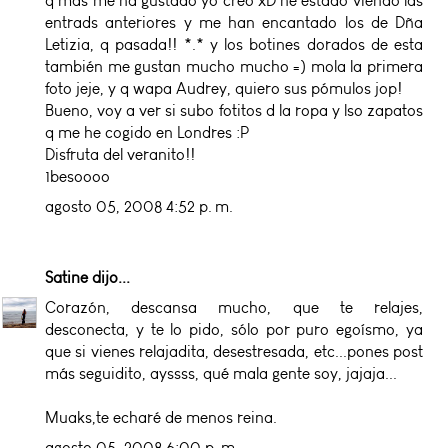
q más me ha gustado yo creo xD he estado viendo las
entrads anteriores y me han encantado los de Dña
Letizia, q pasada!! *.* y los botines dorados de esta
también me gustan mucho mucho =) mola la primera
foto jeje, y q wapa Audrey, quiero sus pómulos jop!
Bueno, voy a ver si subo fotitos d la ropa y lso zapatos
q me he cogido en Londres :P
Disfruta del veranito!!
1besoooo
agosto 05, 2008 4:52 p. m.
Satine
dijo...
Corazón, descansa mucho, que te relajes,
desconecta, y te lo pido, sólo por puro egoísmo, ya
que si vienes relajadita, desestresada, etc...pones post
más seguidito, ayssss, qué mala gente soy, jajaja...
Muaks,te echaré de menos reina.
agosto 05, 2008 6:00 p. m.