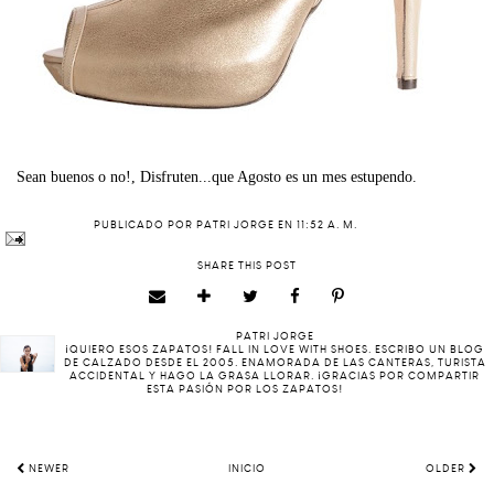
Sean buenos o no!, Disfruten...que Agosto es un mes estupendo.
PUBLICADO POR
PATRI JORGE
EN
11:52 A. M.
SHARE THIS POST
PATRI JORGE
¡QUIERO ESOS ZAPATOS! FALL IN LOVE WITH SHOES. ESCRIBO UN BLOG
DE CALZADO DESDE EL 2005. ENAMORADA DE LAS CANTERAS, TURISTA
ACCIDENTAL Y HAGO LA GRASA LLORAR. ¡GRACIAS POR COMPARTIR
ESTA PASIÓN POR LOS ZAPATOS!
NEWER
INICIO
OLDER