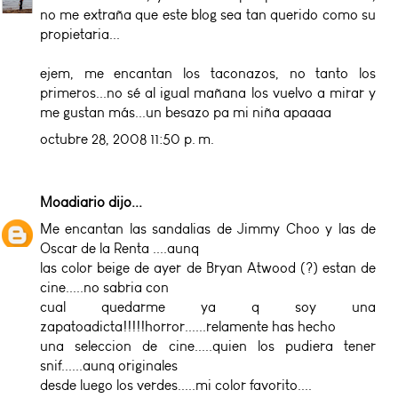
no me extraña que este blog sea tan querido como su
propietaria...
ejem, me encantan los taconazos, no tanto los
primeros...no sé al igual mañana los vuelvo a mirar y
me gustan más...un besazo pa mi niña apaaaa
octubre 28, 2008 11:50 p. m.
Moadiario
dijo...
Me encantan las sandalias de Jimmy Choo y las de
Oscar de la Renta ....aunq
las color beige de ayer de Bryan Atwood (?) estan de
cine.....no sabria con
cual quedarme ya q soy una
zapatoadicta!!!!!horror......relamente has hecho
una seleccion de cine.....quien los pudiera tener
snif......aunq originales
desde luego los verdes.....mi color favorito....