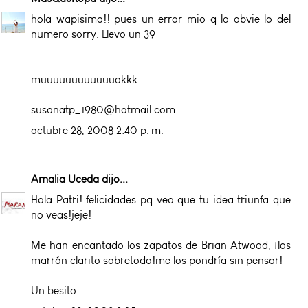
hola wapisima!! pues un error mio q lo obvie lo del
numero sorry. Llevo un 39
muuuuuuuuuuuuakkk
susanatp_1980@hotmail.com
octubre 28, 2008 2:40 p. m.
Amalia Uceda
dijo...
Hola Patri! felicidades pq veo que tu idea triunfa que
no veas!jeje!
Me han encantado los zapatos de Brian Atwood, ¡los
marrón clarito sobretodo!me los pondría sin pensar!
Un besito