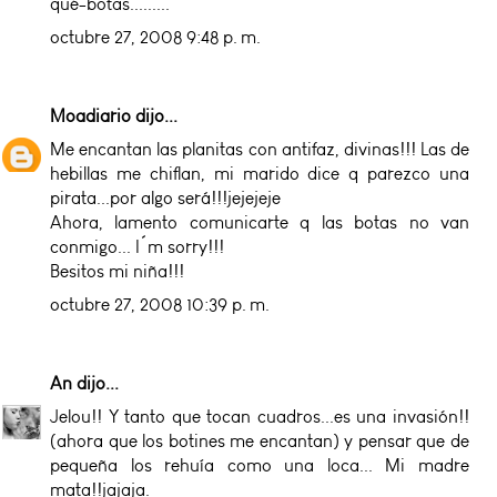
qué-botas.........
octubre 27, 2008 9:48 p. m.
Moadiario
dijo...
Me encantan las planitas con antifaz, divinas!!! Las de
hebillas me chiflan, mi marido dice q parezco una
pirata...por algo será!!!jejejeje
Ahora, lamento comunicarte q las botas no van
conmigo... I´m sorry!!!
Besitos mi niña!!!
octubre 27, 2008 10:39 p. m.
An
dijo...
Jelou!! Y tanto que tocan cuadros...es una invasión!!
(ahora que los botines me encantan) y pensar que de
pequeña los rehuía como una loca... Mi madre
mata!!jajaja.