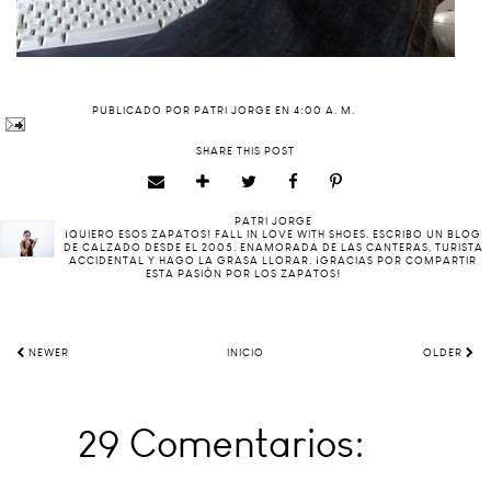
PUBLICADO POR
PATRI JORGE
EN
4:00 A. M.
SHARE THIS POST
PATRI JORGE
¡QUIERO ESOS ZAPATOS! FALL IN LOVE WITH SHOES. ESCRIBO UN BLOG
DE CALZADO DESDE EL 2005. ENAMORADA DE LAS CANTERAS, TURISTA
ACCIDENTAL Y HAGO LA GRASA LLORAR. ¡GRACIAS POR COMPARTIR
ESTA PASIÓN POR LOS ZAPATOS!
NEWER
INICIO
OLDER
29 Comentarios: