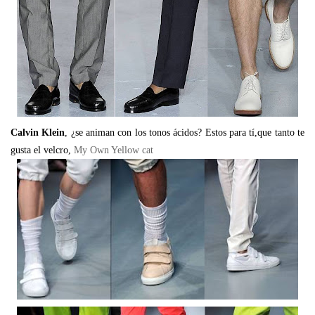
Calvin Klein
, ¿se animan con los tonos ácidos? Estos para tí,que tanto te
gusta el velcro,
My Own Yellow cat