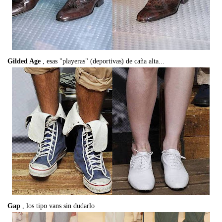
Gilded Age
, esas "playeras" (deportivas) de caña alta...
Gap
, los tipo vans sin dudarlo