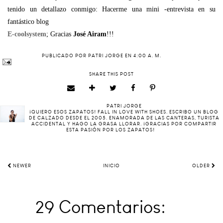
tenido un detallazo conmigo: Hacerme una mini -entrevista en su
fantástico blog
E-coolsystem
; Gracias
José Airam
!!!
PUBLICADO POR
PATRI JORGE
EN
4:00 A. M.
SHARE THIS POST
PATRI JORGE
¡QUIERO ESOS ZAPATOS! FALL IN LOVE WITH SHOES. ESCRIBO UN BLOG
DE CALZADO DESDE EL 2005. ENAMORADA DE LAS CANTERAS, TURISTA
ACCIDENTAL Y HAGO LA GRASA LLORAR. ¡GRACIAS POR COMPARTIR
ESTA PASIÓN POR LOS ZAPATOS!
NEWER
INICIO
OLDER
29 Comentarios: