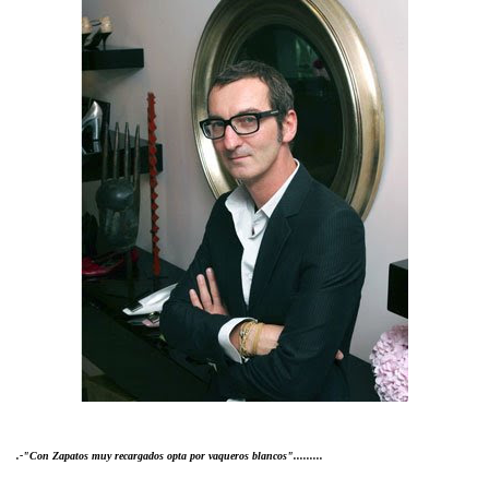
.-"Con Zapatos muy recargados opta por vaqueros blancos".........