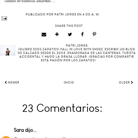
camino de baldosas
amarillas
.....
PUBLICADO POR
PATRI JORGE
EN
4:00 A. M.
SHARE THIS POST
PATRI JORGE
¡QUIERO ESOS ZAPATOS! FALL IN LOVE WITH SHOES. ESCRIBO UN BLOG
DE CALZADO DESDE EL 2005. ENAMORADA DE LAS CANTERAS, TURISTA
ACCIDENTAL Y HAGO LA GRASA LLORAR. ¡GRACIAS POR COMPARTIR
ESTA PASIÓN POR LOS ZAPATOS!
NEWER
INICIO
OLDER
23 Comentarios:
Sara
dijo...