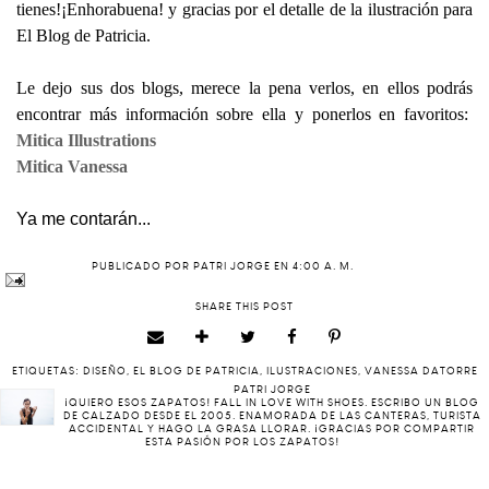
tienes!¡Enhorabuena! y gracias por el detalle de la ilustración para
El Blog de Patricia.
Le dejo sus dos blogs, merece la pena verlos, en ellos podrás
encontrar más información sobre ella y ponerlos en favoritos:
Mitica Illustrations
Mitica Vanessa
Ya me contarán...
PUBLICADO POR
PATRI JORGE
EN
4:00 A. M.
SHARE THIS POST
ETIQUETAS:
DISEÑO
,
EL BLOG DE PATRICIA
,
ILUSTRACIONES
,
VANESSA DATORRE
PATRI JORGE
¡QUIERO ESOS ZAPATOS! FALL IN LOVE WITH SHOES. ESCRIBO UN BLOG
DE CALZADO DESDE EL 2005. ENAMORADA DE LAS CANTERAS, TURISTA
ACCIDENTAL Y HAGO LA GRASA LLORAR. ¡GRACIAS POR COMPARTIR
ESTA PASIÓN POR LOS ZAPATOS!