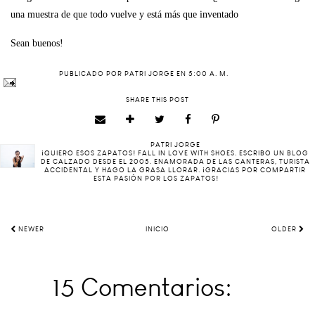
una muestra de que todo vuelve y está más que inventado
Sean buenos!
PUBLICADO POR
PATRI JORGE
EN
5:00 A. M.
SHARE THIS POST
PATRI JORGE
¡QUIERO ESOS ZAPATOS! FALL IN LOVE WITH SHOES. ESCRIBO UN BLOG
DE CALZADO DESDE EL 2005. ENAMORADA DE LAS CANTERAS, TURISTA
ACCIDENTAL Y HAGO LA GRASA LLORAR. ¡GRACIAS POR COMPARTIR
ESTA PASIÓN POR LOS ZAPATOS!
NEWER
INICIO
OLDER
15 Comentarios: