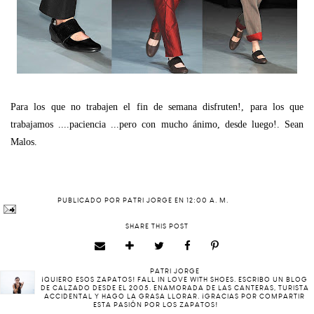
Para los que no trabajen el fin de semana disfruten!, para los que
trabajamos ....paciencia ...pero con mucho ánimo, desde luego!. Sean
Malos.
PUBLICADO POR
PATRI JORGE
EN
12:00 A. M.
SHARE THIS POST
PATRI JORGE
¡QUIERO ESOS ZAPATOS! FALL IN LOVE WITH SHOES. ESCRIBO UN BLOG
DE CALZADO DESDE EL 2005. ENAMORADA DE LAS CANTERAS, TURISTA
ACCIDENTAL Y HAGO LA GRASA LLORAR. ¡GRACIAS POR COMPARTIR
ESTA PASIÓN POR LOS ZAPATOS!