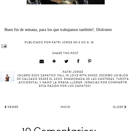
Buen fin de semana, para los que trabajamos también!, Disfruten
PUBLICADO POR
PATRI JORGE
EN
4:00 A. M.
SHARE THIS POST
PATRI JORGE
¡QUIERO ESOS ZAPATOS! FALL IN LOVE WITH SHOES. ESCRIBO UN BLOG
DE CALZADO DESDE EL 2005. ENAMORADA DE LAS CANTERAS, TURISTA
ACCIDENTAL Y HAGO LA GRASA LLORAR. ¡GRACIAS POR COMPARTIR
ESTA PASIÓN POR LOS ZAPATOS!
NEWER
INICIO
OLDER