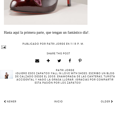
Hasta aquí la primera parte, que tengan un fantástico día!.
PUBLICADO POR
PATRI JORGE
EN
11:15 P. M.
SHARE THIS POST
PATRI JORGE
¡QUIERO ESOS ZAPATOS! FALL IN LOVE WITH SHOES. ESCRIBO UN BLOG
DE CALZADO DESDE EL 2005. ENAMORADA DE LAS CANTERAS, TURISTA
ACCIDENTAL Y HAGO LA GRASA LLORAR. ¡GRACIAS POR COMPARTIR
ESTA PASIÓN POR LOS ZAPATOS!
NEWER
INICIO
OLDER