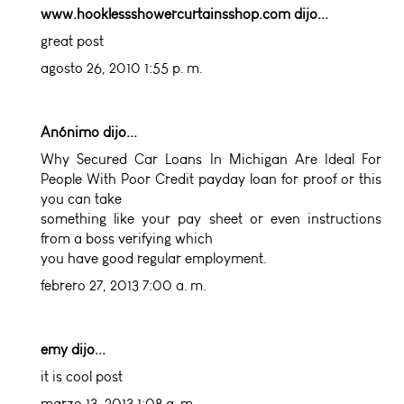
www.hooklessshowercurtainsshop.com
dijo...
great post
agosto 26, 2010 1:55 p. m.
Anónimo dijo...
Why Secured Car Loans In Michigan Are Ideal For
People With Poor Credit
payday loan
for proof or this
you can take
something like your pay sheet or even instructions
from a boss verifying which
you have good regular employment.
febrero 27, 2013 7:00 a. m.
emy
dijo...
it is cool post
marzo 13, 2013 1:08 a. m.