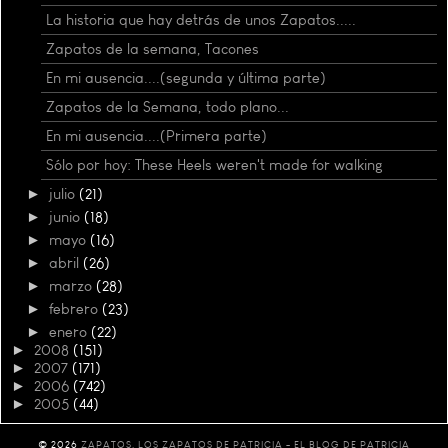
La historia que hay detrás de unos Zapatos.....
Zapatos de la semana, Tacones
En mi ausencia....(segunda y última parte)
Zapatos de la Semana, todo plano...
En mi ausencia....(Primera parte)
Sólo por hoy: These Heels weren't made for walking
►
julio
(21)
►
junio
(18)
►
mayo
(16)
►
abril
(26)
►
marzo
(28)
►
febrero
(23)
►
enero
(22)
►
2008
(151)
►
2007
(171)
►
2006
(742)
►
2005
(44)
©
2026
ZAPATOS, LOS ZAPATOS DE PATRICIA - EL BLOG DE PATRICIA