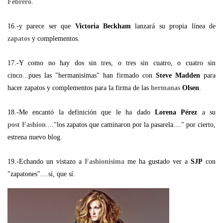
.
Febrero
16.-y parece ser que
Victoria Beckham
lanzará su propia línea de
zapatos
y complementos.
17.-Y como no hay dos sin tres, o tres sin cuatro, o cuatro sin
cinco...pues las "hermanisímas" han firmado con
Steve Madden
para
hacer zapatos y complementos para la firma de las
hermanas
Olsen
.
18.-Me encantó la definición que le ha dado
Lorena Pérez
a su
post Fashion
...."los zapatos que caminaron por la pasarela...." por cierto,
estrena nuevo blog.
19.-Echando un vistazo a
Fashionisima
me ha gustado ver a
SJP
con
"zapatones"....sí, que sí.