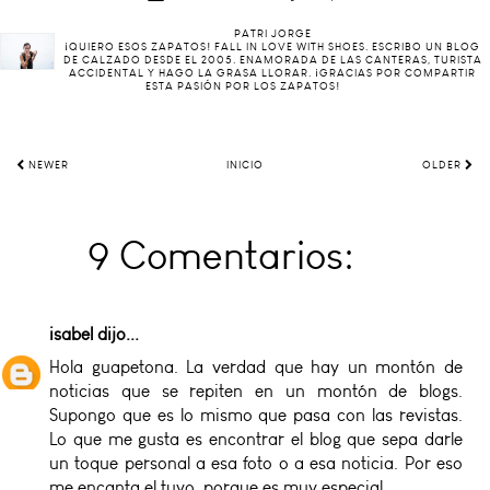
PATRI JORGE
¡QUIERO ESOS ZAPATOS! FALL IN LOVE WITH SHOES. ESCRIBO UN BLOG
DE CALZADO DESDE EL 2005. ENAMORADA DE LAS CANTERAS, TURISTA
ACCIDENTAL Y HAGO LA GRASA LLORAR. ¡GRACIAS POR COMPARTIR
ESTA PASIÓN POR LOS ZAPATOS!
NEWER
INICIO
OLDER
9 Comentarios:
isabel
dijo...
Hola guapetona. La verdad que hay un montón de
noticias que se repiten en un montón de blogs.
Supongo que es lo mismo que pasa con las revistas.
Lo que me gusta es encontrar el blog que sepa darle
un toque personal a esa foto o a esa noticia. Por eso
me encanta el tuyo, porque es muy especial.