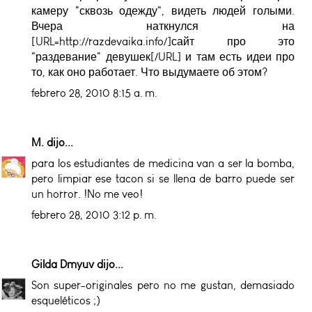
камеру "сквозь одежду", видеть людей голыми.
Вчера наткнулся на
[URL=http://razdevaika.info/]сайт про это
"раздевание" девушек[/URL] и там есть идеи про
то, как оно работает. Что выдумаете об этом?
febrero 28, 2010 8:15 a. m.
M.
dijo...
para los estudiantes de medicina van a ser la bomba,
pero limpiar ese tacon si se llena de barro puede ser
un horror. !No me veo!
febrero 28, 2010 3:12 p. m.
Gilda Dmyuv
dijo...
Son super-originales pero no me gustan, demasiado
esqueléticos ;)