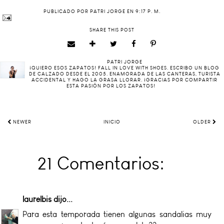
PUBLICADO POR
PATRI JORGE
EN
9:17 P. M.
SHARE THIS POST
PATRI JORGE
¡QUIERO ESOS ZAPATOS! FALL IN LOVE WITH SHOES. ESCRIBO UN BLOG
DE CALZADO DESDE EL 2005. ENAMORADA DE LAS CANTERAS, TURISTA
ACCIDENTAL Y HAGO LA GRASA LLORAR. ¡GRACIAS POR COMPARTIR
ESTA PASIÓN POR LOS ZAPATOS!
NEWER
INICIO
OLDER
21 Comentarios:
laurelbis
dijo...
Para esta temporada tienen algunas sandalias muy