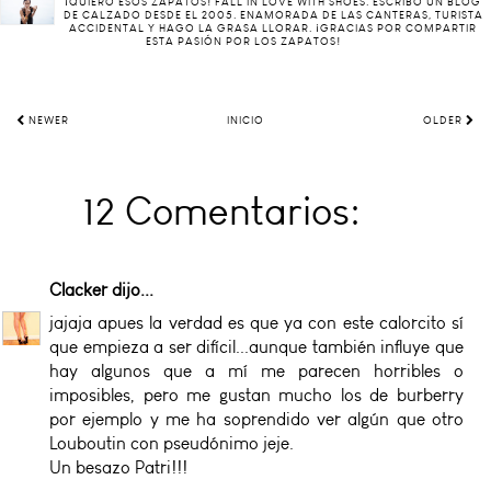
¡QUIERO ESOS ZAPATOS! FALL IN LOVE WITH SHOES. ESCRIBO UN BLOG
DE CALZADO DESDE EL 2005. ENAMORADA DE LAS CANTERAS, TURISTA
ACCIDENTAL Y HAGO LA GRASA LLORAR. ¡GRACIAS POR COMPARTIR
ESTA PASIÓN POR LOS ZAPATOS!
NEWER
INICIO
OLDER
12 Comentarios:
Clacker
dijo...
jajaja apues la verdad es que ya con este calorcito sí
que empieza a ser difícil...aunque también influye que
hay algunos que a mí me parecen horribles o
imposibles, pero me gustan mucho los de burberry
por ejemplo y me ha soprendido ver algún que otro
Louboutin con pseudónimo jeje.
Un besazo Patri!!!