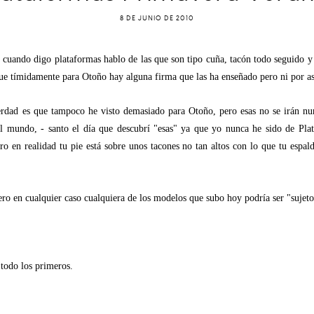
8 DE JUNIO DE 2010
 cuando digo plataformas hablo de las que son tipo cuña, tacón todo seguido y
rque tímidamente para Otoño hay alguna firma que las ha enseñado pero ni por 
verdad es que tampoco he visto demasiado para Otoño, pero esas no se irán nu
 del mundo, - santo el día que descubrí "esas" ya que yo nunca he sido de Pl
o en realidad tu pie está sobre unos tacones no tan altos con lo que tu espal
pero en cualquier caso cualquiera de los modelos que subo hoy podría ser "suje
 todo los primeros.