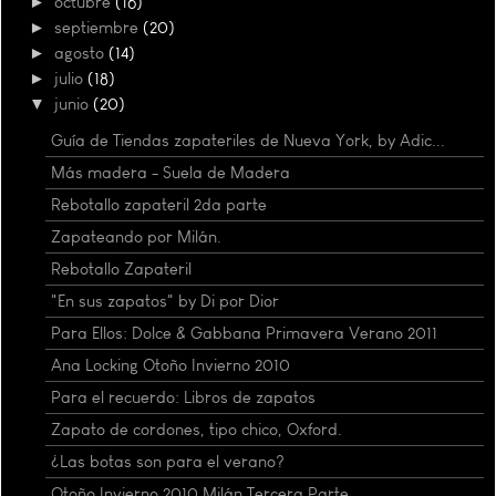
►
octubre
(16)
►
septiembre
(20)
►
agosto
(14)
►
julio
(18)
▼
junio
(20)
Guía de Tiendas zapateriles de Nueva York, by Adic...
Más madera - Suela de Madera
Rebotallo zapateril 2da parte
Zapateando por Milán.
Rebotallo Zapateril
"En sus zapatos" by Di por Dior
Para Ellos: Dolce & Gabbana Primavera Verano 2011
Ana Locking Otoño Invierno 2010
Para el recuerdo: Libros de zapatos
Zapato de cordones, tipo chico, Oxford.
¿Las botas son para el verano?
Otoño Invierno 2010 Milán Tercera Parte