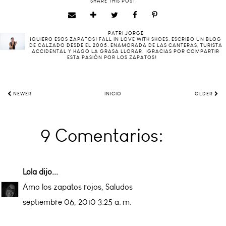
SHARE THIS POST
PATRI JORGE
¡QUIERO ESOS ZAPATOS! FALL IN LOVE WITH SHOES. ESCRIBO UN BLOG
DE CALZADO DESDE EL 2005. ENAMORADA DE LAS CANTERAS, TURISTA
ACCIDENTAL Y HAGO LA GRASA LLORAR. ¡GRACIAS POR COMPARTIR
ESTA PASIÓN POR LOS ZAPATOS!
NEWER
INICIO
OLDER
9 Comentarios:
Lola
dijo...
Amo los zapatos rojos, Saludos
septiembre 06, 2010 3:25 a. m.