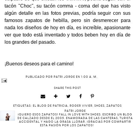
tacón "Choc", su tacón comma - coma del que has visto
algún detalle en las fotos previas, podría seguir con sus
famosos zapatos de hebilla, pero sin desmerecer para
nada los diseños de hoy en día, es increíble, apasionante
ver que todo está inventado y todos beben hoy en día de
los grandes del pasado.
¡Buenos deseos para el camino!
PUBLICADO POR
PATRI JORGE
EN
1:00 A. M.
SHARE THIS POST
ETIQUETAS:
EL BLOG DE PATRICIA
,
ROGER VIVIER
,
SHOES
,
ZAPATOS
PATRI JORGE
¡QUIERO ESOS ZAPATOS! FALL IN LOVE WITH SHOES. ESCRIBO UN BLOG
DE CALZADO DESDE EL 2005. ENAMORADA DE LAS CANTERAS, TURISTA
ACCIDENTAL Y HAGO LA GRASA LLORAR. ¡GRACIAS POR COMPARTIR
ESTA PASIÓN POR LOS ZAPATOS!