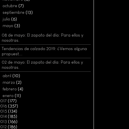
►
octubre
(7)
►
septiembre
(13)
►
julio
(6)
▼
mayo
(3)
08 de mayo: El zapato del día: Para ellos y
nosotras.
Tendencias de calzado 2019: ¿Vemos alguna
propuest...
02 de mayo: El zapato del día: Para ellos y
nosotras.
►
abril
(10)
►
marzo
(2)
►
febrero
(4)
►
enero
(11)
2017
(177)
2016
(357)
2015
(134)
2014
(185)
2013
(166)
2012
(186)