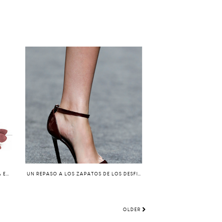
17 DE ENERO: EL ZAPATO DEL DÍA PARA ELLOS Y PARA NOSOTRAS
UN REPASO A LOS ZAPATOS DE LOS DESFILES DE MADRID FASHION WEEK MADRID PARA OTOÑO. PARTE II.
OLDER