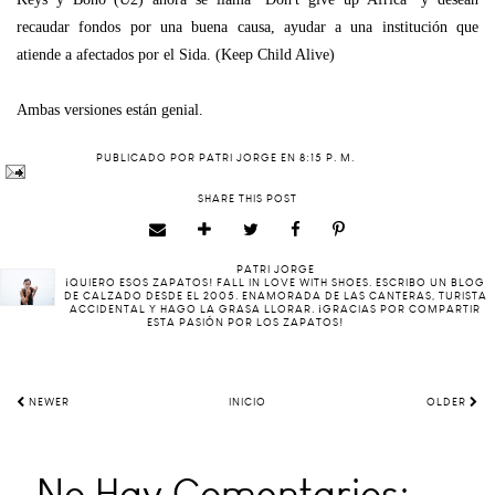
recaudar fondos por una buena causa, ayudar a una institución que
atiende a afectados por el Sida. (Keep Child Alive)
Ambas versiones están genial.
PUBLICADO POR
PATRI JORGE
EN
8:15 P. M.
SHARE THIS POST
PATRI JORGE
¡QUIERO ESOS ZAPATOS! FALL IN LOVE WITH SHOES. ESCRIBO UN BLOG
DE CALZADO DESDE EL 2005. ENAMORADA DE LAS CANTERAS, TURISTA
ACCIDENTAL Y HAGO LA GRASA LLORAR. ¡GRACIAS POR COMPARTIR
ESTA PASIÓN POR LOS ZAPATOS!
NEWER
INICIO
OLDER
No Hay Comentarios: