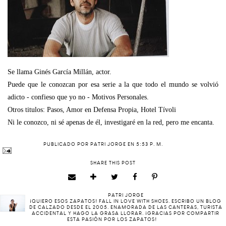
Se llama Ginés García Millán, actor.
Puede que le conozcan por esa serie a la que todo el mundo se volvió
adicto - confieso que yo no - Motivos Personales.
Otros titulos: Pasos, Amor en Defensa Propia, Hotel Tívoli
Ni le conozco, ni sé apenas de él, investigaré en la red, pero me encanta.
PUBLICADO POR
PATRI JORGE
EN
5:53 P. M.
SHARE THIS POST
PATRI JORGE
¡QUIERO ESOS ZAPATOS! FALL IN LOVE WITH SHOES. ESCRIBO UN BLOG
DE CALZADO DESDE EL 2005. ENAMORADA DE LAS CANTERAS, TURISTA
ACCIDENTAL Y HAGO LA GRASA LLORAR. ¡GRACIAS POR COMPARTIR
ESTA PASIÓN POR LOS ZAPATOS!