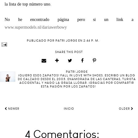
la lista de top número uno.
No he encontrado página pero si un link a
www.supermodels.nl/dariawerbowy
PUBLICADO POR
PATRI JORGE
EN
2:44 P. M.
SHARE THIS POST
PATRI JORGE
¡QUIERO ESOS ZAPATOS! FALL IN LOVE WITH SHOES. ESCRIBO UN BLOG
DE CALZADO DESDE EL 2005. ENAMORADA DE LAS CANTERAS, TURISTA
ACCIDENTAL Y HAGO LA GRASA LLORAR. ¡GRACIAS POR COMPARTIR
ESTA PASIÓN POR LOS ZAPATOS!
NEWER
INICIO
OLDER
4 Comentarios: