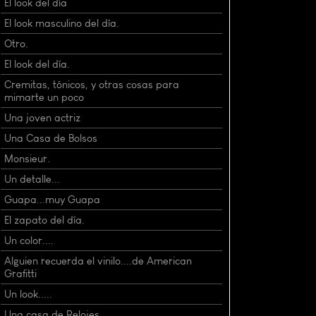
El look del día
El look masculino del día.
Otro.
El look del día.
Cremitas, tónicos, y otras cosas para
mimarte un poco
Una joven actriz
Una Casa de Bolsos
Monsieur.
Un detalle...
Guapa...muy Guapa
El zapato del día.
Un color....
Alguien recuerda el vinilo....de American
Grafitti
Un look.....
Una casa de Relojes.