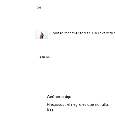
¡QUIERO ESOS ZAPATOS! FALL IN LOVE WITH
NEWER
Anónimo dijo...
Preciosos , el negro es que no falla.
Kss