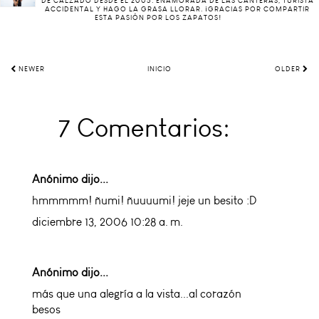
DE CALZADO DESDE EL 2005. ENAMORADA DE LAS CANTERAS, TURISTA
ACCIDENTAL Y HAGO LA GRASA LLORAR. ¡GRACIAS POR COMPARTIR
ESTA PASIÓN POR LOS ZAPATOS!
NEWER
INICIO
OLDER
7 Comentarios:
Anónimo dijo...
hmmmmm! ñumi! ñuuuumi! jeje un besito :D
diciembre 13, 2006 10:28 a. m.
Anónimo dijo...
más que una alegría a la vista...al corazón
besos