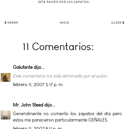
ESTA PASIÓN POR LOS ZAPATOS!
NEWER
INICIO
OLDER
11 Comentarios:
Galufante
dijo...
Este comentario ha sido eliminado por el autor.
febrero 11, 2007 5:17 p. m.
Mr. John Steed
dijo...
Generalmente no comento los zapatos del día pero
estos me parecieron particularmente GEÑALES.
febrero 11, 2007 8:11 p. m.