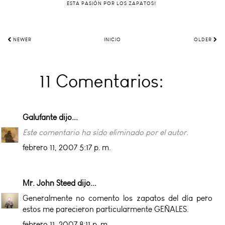
ESTA PASIÓN POR LOS ZAPATOS!
NEWER
INICIO
OLDER
11 Comentarios:
Galufante
dijo...
Este comentario ha sido eliminado por el autor.
febrero 11, 2007 5:17 p. m.
Mr. John Steed
dijo...
Generalmente no comento los zapatos del día pero
estos me parecieron particularmente GEÑALES.
febrero 11, 2007 8:11 p. m.