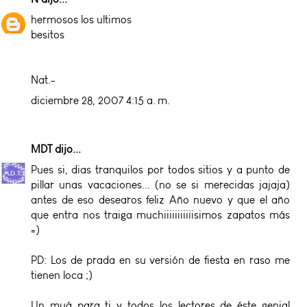
hermosos los ultimos
besitos
Nat.-
diciembre 28, 2007 4:15 a. m.
MDT
dijo...
Pues si, dias tranquilos por todos sitios y a punto de
pillar unas vacaciones... (no se si merecidas jajaja)
antes de eso desearos feliz Año nuevo y que el año
que entra nos traiga muchiiiiiiiiiiisimos zapatos más
=)
PD: Los de prada en su versión de fiesta en raso me
tienen loca ;)
Un muá para ti y todos los lectores de éste genial