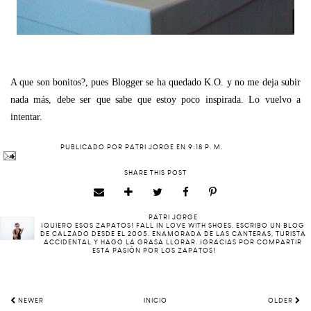
A que son bonitos?, pues Blogger se ha quedado K.O. y no me deja subir
nada más, debe ser que sabe que estoy poco inspirada. Lo vuelvo a
intentar.
PUBLICADO POR
PATRI JORGE
EN
9:18 P. M.
SHARE THIS POST
PATRI JORGE
¡QUIERO ESOS ZAPATOS! FALL IN LOVE WITH SHOES. ESCRIBO UN BLOG
DE CALZADO DESDE EL 2005. ENAMORADA DE LAS CANTERAS, TURISTA
ACCIDENTAL Y HAGO LA GRASA LLORAR. ¡GRACIAS POR COMPARTIR
ESTA PASIÓN POR LOS ZAPATOS!
NEWER
INICIO
OLDER